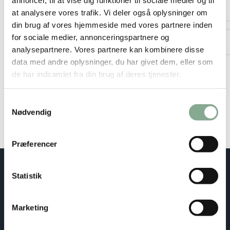
at analysere vores trafik. Vi deler også oplysninger om
din brug af vores hjemmeside med vores partnere inden
Postnummer
*
for sociale medier, annonceringspartnere og
analysepartnere. Vores partnere kan kombinere disse
data med andre oplysninger, du har givet dem, eller som
de har indsamlet fra din brug af deres tjenester.
Samtykkevalg
Nødvendig
Præferencer
Statistik
Marketing
Uroksevej 3, 4560 Vig