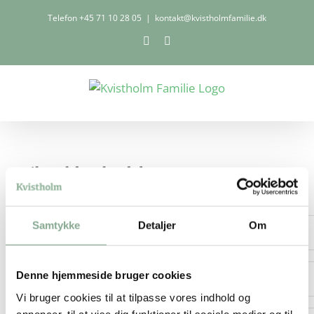
Skip
Telefon
+45 71 10 28 05
|
kontakt@kvistholmfamilie.dk
to
Facebook
LinkedIn
content
Tilmeld nyhedsbrev
Email Address
*
Samtykke
Detaljer
Om
First Name
*
Denne hjemmeside bruger cookies
Vi bruger cookies til at tilpasse vores indhold og
Last Name
*
annoncer, til at vise dig funktioner til sociale medier og til